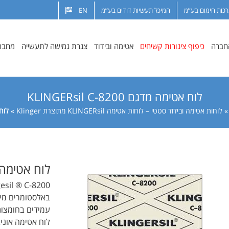
רכות חימום בע”מ
המיכל תעשיות דודים בע”מ
EN
החברה
כיפוף צינורות קשיחים
אטימה ובידוד
צנרת גמישה לתעשייה
מחבר
לוח אטימה מדגם KLINGERsil C-8200
לוחות אטימה ובידוד סטטי – לוחות אטימה KLINGERsil מתוצרת Klinger
»
לוח אט
לוח אטימה מדגם -8200
באלסטומרים מיו
עמידים בחומצות
לוח אטימה אוני