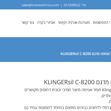
טל':
03-5599522
|
sales@transtechnica.com
י התפשטות
מערכות אנרגיה וקיטור
אביזרי בקרה
צור קשר
ימה מדגם KLINGERsil C-8200
KLINGERsil C
Klingesil ® C-8200 חומר אטימה מיוצר מסיבי זכוכית דחוסים מקושרים
חדים,
.
ברסלי ללחצים גבוהים מתאים במיוחד לחומצות עמיד גם