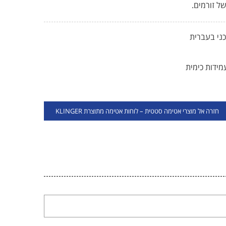
של זורמים.
ני בעברית
ידות כימית
חזרה אל מוצרי אטימה סטטית – לוחות אטימה מתוצרת KLINGER