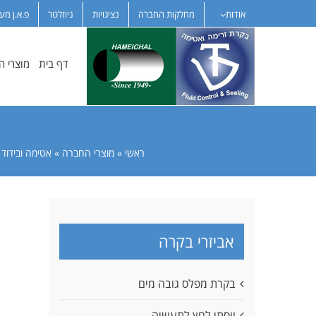
לג
אודות
מחלקות החברה
נציגויות
ניוזלטר
פ.א.ן מע
תוכן
דף בית
מוצרי 
ראשי
»
מוצרי החברה
»
אטימה ובידוד
»
אביזרי בקרה
בקרת מפלס גובה מים
ווסתי לחץ לתעשיה