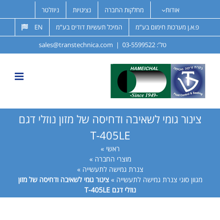
לג
אודות
מחלקות החברה
נציגויות
ניוזלטר
תוכן
פ.א.ן מערכות חימום בע”מ
המיכל תעשיות דודים בע”מ
EN
טל':
03-5599522
|
sales@transtechnica.com
צינור גומי לשאיבה ודחיסה של מזון נוזלי דגם
T-405LE
ראשי
»
מוצרי החברה
»
צנרת גמישה לתעשייה
»
מגוון סוגי צנרת גמישה לתעשייה
»
צינור גומי לשאיבה ודחיסה של מזון
נוזלי דגם T-405LE