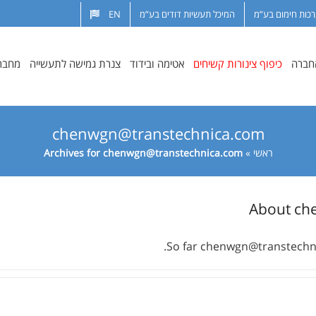
רכות חימום בע”מ
המיכל תעשיות דודים בע”מ
EN
החברה
כיפוף צינורות קשיחים
אטימה ובידוד
צנרת גמישה לתעשייה
מחבר
chenwgn@transtechnica.com
ראשי
»
chenwgn@transtechnica.com
Archives for
About
ch
So far
chenwgn@transtechn