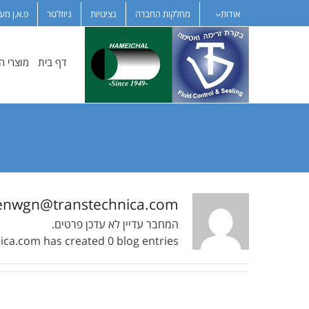
לג
אודות
מחלקות החברה
נציגויות
ניוזלטר
פ.א.ן מע
תוכן
דף בית
מוצרי 
enwgn@transtechnica.com
המחבר עדיין לא עדכן פרטים.
ica.com
has created 0 blog entries.