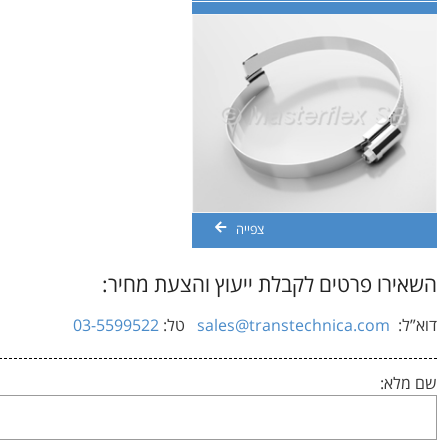
צפייה
השאירו פרטים לקבלת ייעוץ והצעת מחיר:
דוא”ל:
sales@transtechnica.com
טל:
03-5599522
שם מלא: