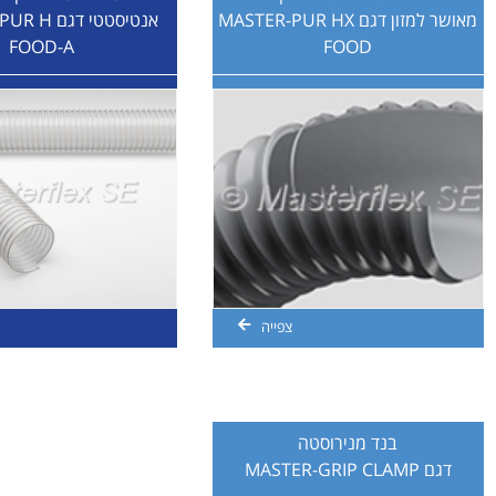
מאושר למזון דגם MASTER-PUR HX
אנטיסטטי דג
FOOD-A
FOOD
צפייה
בנד מנירוסטה
דגם MASTER-GRIP CLAMP