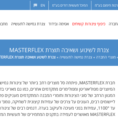
רכות חימום בע”מ
המיכל תעשיות דודים בע”מ
EN
החברה
כיפוף צינורות קשיחים
אטימה ובידוד
צנרת גמישה לתעשייה
מחבר
צנרת לשינוע ושאיבה תוצרת MASTERFLEX
מוצרי החברה
»
צנרת גמישה לתעשייה
»
צנרת לשינוע ושאיבה תוצרת MASTERFLEX
חברת MASTERFLEX, פיתחה סל מוצרים רחב ביותר של צינורות גמיש
המיוצרים מפוליאוריטן ומפולימרים מתקדמים אחרים, כמו גם מאריגי בד 
המגוון הרחב של סוגי הצינורות וחומרי המבנה המתקדמים מעניקים פת
ליישומים רבים, העונים על צרכים של עמידות קיצונית לשחיקה, טמפ’ ג
עד 1100°, עמידות בפני מעיכה ולעיקוב בערה. דגמים רבים של צינור
MASTERFLEX מאושרים לעמידה בתקנים המחמירים של תעשיות המזו