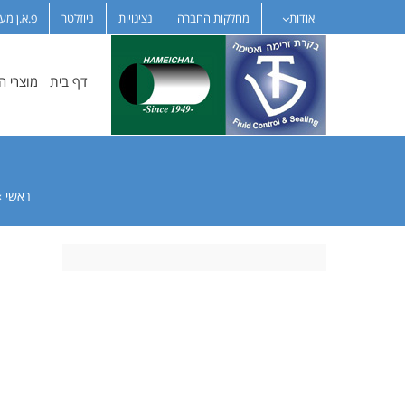
לג
אודות
מחלקות החברה
נציגויות
ניוזלטר
פ.א.ן מע
תוכן
דף בית
מוצרי 
ראשי
»